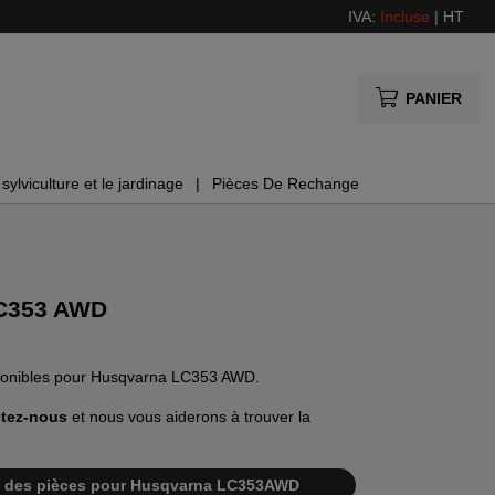
IVA:
Incluse
|
HT
PANIER
sylviculture et le jardinage
Pièces De Rechange
LC353 AWD
isponibles pour Husqvarna LC353 AWD.
tez-nous
et nous vous aiderons à trouver la
iste des pièces pour Husqvarna LC353AWD