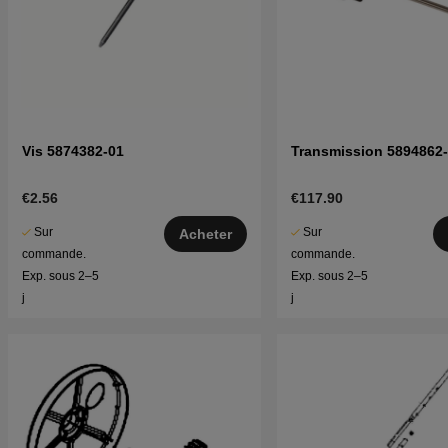
Vis 5874382-01
Transmission 5894862
€2.56
€117.90
Sur
Sur
Acheter
commande.
commande.
Exp. sous 2–5
Exp. sous 2–5
j
j