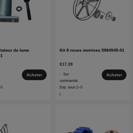
ptateur de lame
Kit 8 roues motrices 5984545-01
01
€17.39
Sur
Acheter
Acheter
commande.
–5
Exp. sous 2–5
j