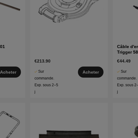
-01
Câble d'e
Trigger 5
€213.90
€44.49
Sur
Sur
Acheter
Acheter
commande.
commande.
Exp. sous 2–5
Exp. sous 2
j
j