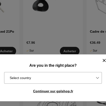
 Awd 21Po
Cadre de 
€7.96
€36.49
Sur
Sur
Acheter
Acheter
commande.
commande.
Exp. sous 2–5
Exp. sous 2
Are you in the right place?
j
j
Select country
Continuer sur gplshop.fr