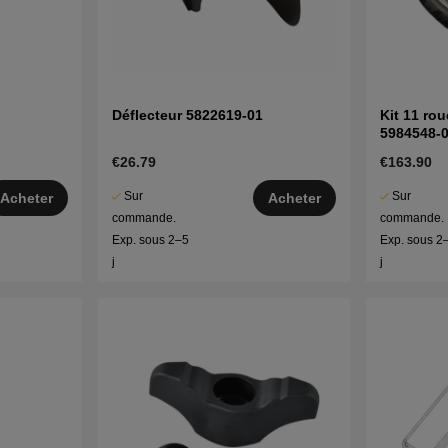
Déflecteur 5822619-01
Kit 11 ro
5984548-
€26.79
€163.90
Sur
Sur
Acheter
Acheter
commande.
commande.
Exp. sous 2–5
Exp. sous 2
j
j