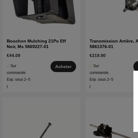
Bouchon Mulching 21Po Eff
Transmission Arrière,
Noir, Ms 5869227-01
5861376-01
€44.09
€219.90
Sur
Sur
Acheter
commande.
commande.
Exp. sous 2–5
Exp. sous 2–5
j
j