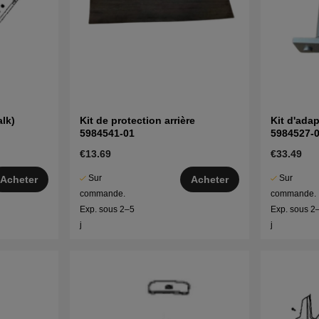
lk)
Kit de protection arrière
Kit d'ada
5984541-01
5984527-
€13.69
€33.49
Sur
Sur
Acheter
Acheter
commande.
commande.
Exp. sous 2–5
Exp. sous 2
j
j