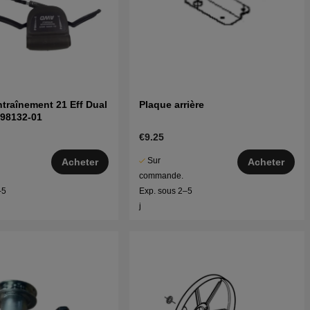
ntraînement 21 Eff Dual
Plaque arrière
898132-01
€9.25
Sur
Acheter
Acheter
commande.
–5
Exp. sous 2–5
j