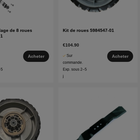
glage de 8 roues
Kit de roues 5984547-01
01
€104.90
Sur
Acheter
Acheter
commande.
–5
Exp. sous 2–5
j