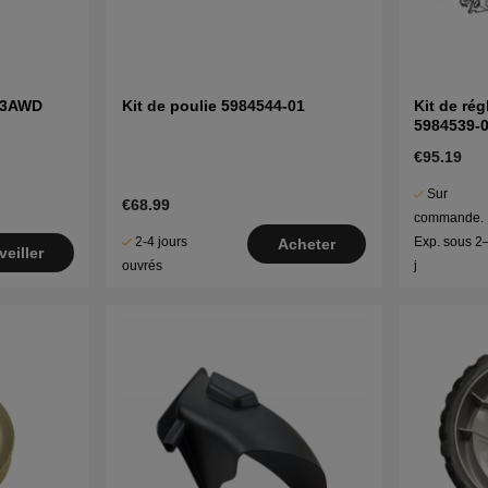
53AWD
Kit de poulie 5984544-01
Kit de ré
5984539-
€95.19
Sur
€68.99
commande.
2-4 jours
Exp. sous 2
Acheter
veiller
ouvrés
j