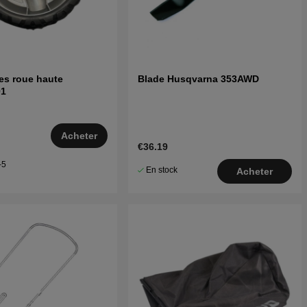
ues roue haute
Blade Husqvarna 353AWD
01
Acheter
€36.19
–5
En stock
Acheter