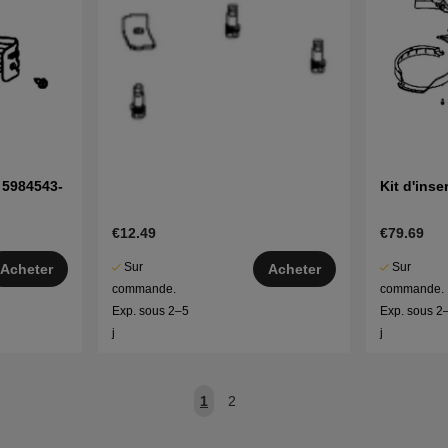
t 5984543-
Kit d'inse
€12.49
€79.69
Sur
Sur
Acheter
Acheter
commande.
commande.
Exp. sous 2–5
Exp. sous 2
j
j
1
2