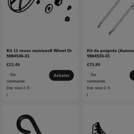
Kit 11 roues motrices8 Wheel Dr
Kit de poignée (Autowa
5984546-01
5984533-01
€23.49
€75.89
Sur
Sur
Acheter
commande.
commande.
Exp. sous 2–5
Exp. sous 2–5
j
j