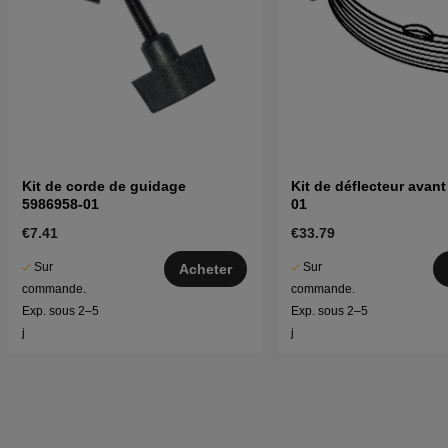
Kit de corde de guidage
Kit de déflecteur avan
5986958-01
01
€7.41
€33.79
Sur
Sur
Acheter
commande.
commande.
Exp. sous 2–5
Exp. sous 2–5
j
j