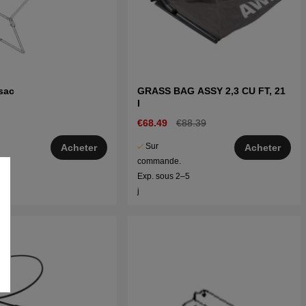
sac
GRASS BAG ASSY 2,3 CU FT, 21
I
€68.49
€88.39
Sur
Acheter
Acheter
commande.
–5
Exp. sous 2–5
j