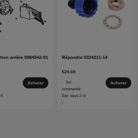
rtion arrière 5984542-01
Répondre 5324211-14
€24.69
Sur
Acheter
Acheter
commande.
–5
Exp. sous 2–5
j