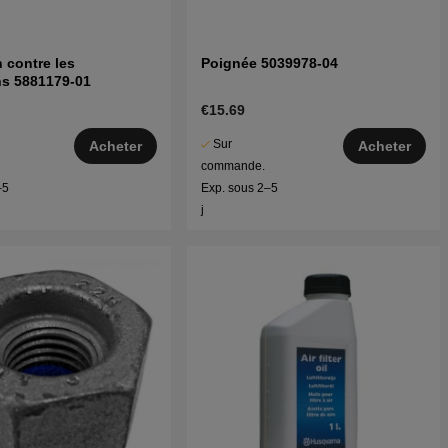
n contre les
Poignée 5039978-04
ns 5881179-01
€15.69
Sur
Acheter
Acheter
commande.
–5
Exp. sous 2–5
j