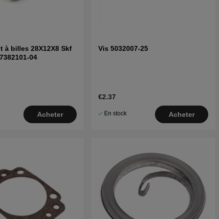
 à billes 28X12X8 Skf
Vis 5032007-25
 7382101-04
€2.37
En stock
Acheter
Acheter