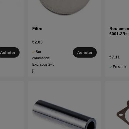
Filtre
Roulement
6001-2Rs
€2.83
Sur
Acheter
Acheter
€7.11
commande.
Exp. sous 2–5
En stock
j