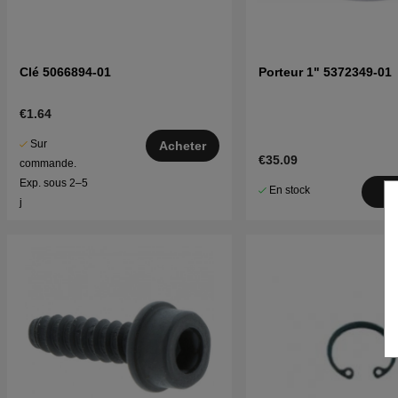
Clé 5066894-01
Porteur 1" 5372349-01
€1.64
Sur
Acheter
€35.09
commande.
Exp. sous 2–5
En stock
A
j