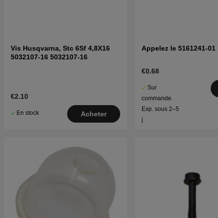
Vis Husqvarna, Stc 6Sf 4,8X16
Appelez le 5161241-01
5032107-16 5032107-16
€0.68
Sur
€2.10
commande.
Exp. sous 2–5
En stock
Acheter
j