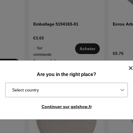
Emballage 5154183-01
Ecrou Arb
€3.65
Sur
Acheter
€5.75
commande.
Exp. sous 2–5
En stock
cheter
j
Are you in the right place?
Select country
Continuer sur gplshop.fr