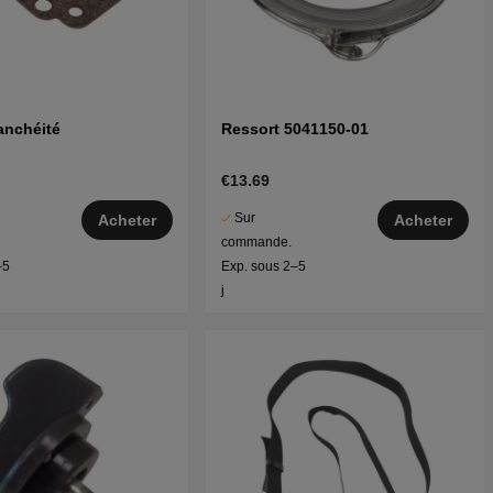
tanchéité
Ressort 5041150-01
€13.69
Sur
Acheter
Acheter
commande.
–5
Exp. sous 2–5
j