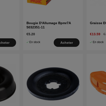
Bougie D'Allumage Bpmr7A
Graisse 
5032351-11
€5.20
€13.59
€
En stock
En stock
cheter
Acheter