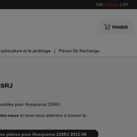
IVA:
Incluse
|
HT
PANIER
sylviculture et le jardinage
Pièces De Rechange
26RJ
sponibles pour Husqvarna 226RJ.
tez-nous
et nous vous aiderons à trouver la
te des pièces pour Husqvarna 226RJ 2012-06