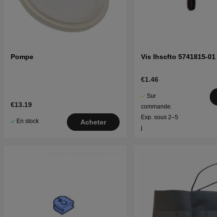
Pompe
Vis Ihscfto 5741815-01
€1.46
Sur
€13.19
commande.
Exp. sous 2–5
En stock
Acheter
j