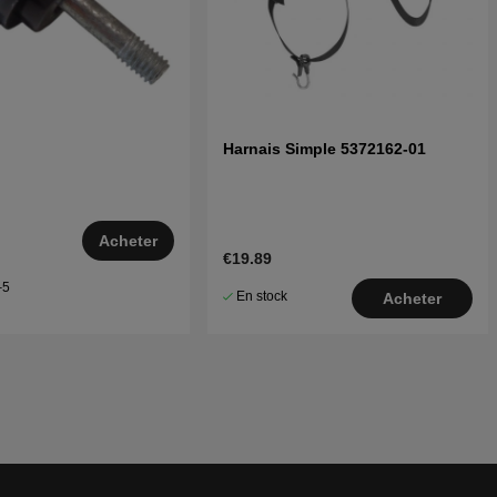
n
Harnais Simple 5372162-01
Acheter
€19.89
–5
En stock
Acheter