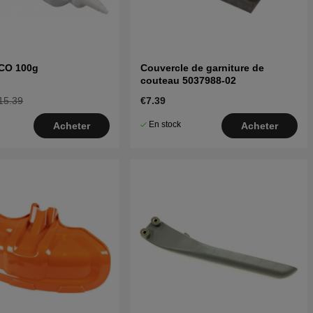
ECO 100g
Couvercle de garniture de
couteau 5037988-02
15.39
€7.39
En stock
Acheter
Acheter