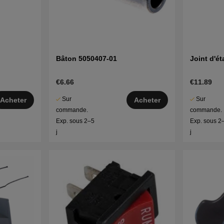
Bâton 5050407-01
Joint d'é
€6.66
€11.89
Sur
Sur
Acheter
Acheter
commande.
commande.
Exp. sous 2–5
Exp. sous 2
j
j