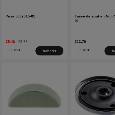
Prise 5032015-01
Tasse de soutien Noir 
01
€5.46
€5.75
€13.79
En stock
En stock
Acheter
A