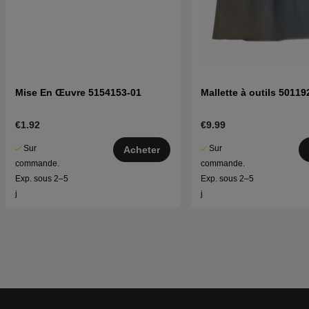
Mise En Œuvre 5154153-01
Mallette à outils 50119
€1.92
€9.99
Sur
Sur
Acheter
commande.
commande.
Exp. sous 2–5
Exp. sous 2–5
j
j