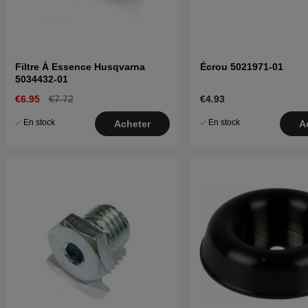
Filtre À Essence Husqvarna
Écrou 5021971-01
5034432-01
€6.95
€7.72
€4.93
En stock
En stock
Acheter
A