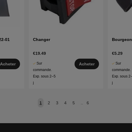
22-01
Changer
Bourgeo
€19.49
€5.29
Sur
Sur
Acheter
Acheter
commande.
commande.
Exp. sous 2–5
Exp. sous 2
j
j
1
2
3
4
5
..
6