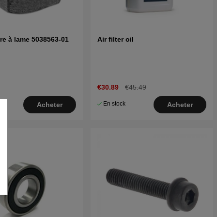
re à lame 5038563-01
Air filter oil
€30.89
€45.49
En stock
Acheter
Acheter