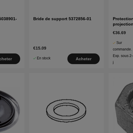
5038901-
Bride de support 5372856-01
Protectio
projectio
€36.69
Sur
€15.09
commande.
Exp. sous 2
En stock
cheter
Acheter
j