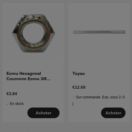
Ecrou Hexagonal
Tuyau
Couronne Ecrou 3/8
5963226-01
€12.69
€3.84
Sur commande. Exp. sous 2–5
En stock
j
Acheter
Acheter