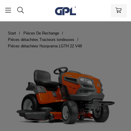
Start
Pièces De Rechange
Pièces détachées Tracteurs tondeuses
Pièces détachées Husqvarna LGTH 22 V48