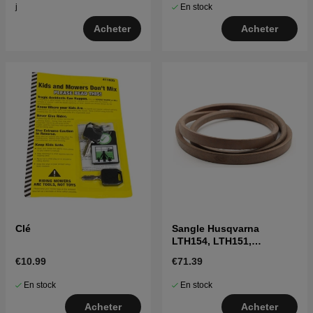
En stock
j
Acheter
Acheter
Clé
Sangle Husqvarna
LTH154, LTH151,
Jonsered LT2218A2,
€10.99
€71.39
LT2216A2
En stock
En stock
Acheter
Acheter