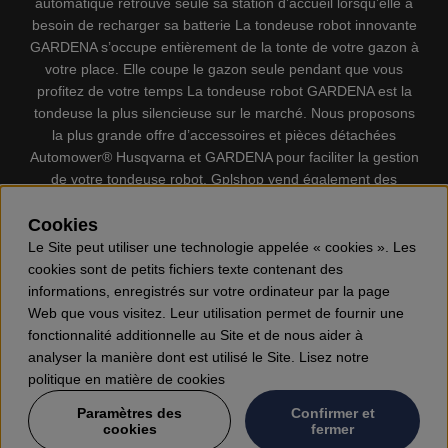
automatique retrouve seule sa station d’accueil lorsqu’elle a
besoin de recharger sa batterie La tondeuse robot innovante
GARDENA s’occupe entièrement de la tonte de votre gazon à
votre place. Elle coupe le gazon seule pendant que vous
profitez de votre temps La tondeuse robot GARDENA est la
tondeuse la plus silencieuse sur le marché. Nous proposons
la plus grande offre d’accessoires et pièces détachées
Automower® Husqvarna et GARDENA pour faciliter la gestion
de votre tondeuse robot. Gplshop vend également des
Husqvarna Tronçonneuses, Équipement de protection
individuel, Coupe-bordures, Débroussailleuses, Taille haies,
Cookies
Motoculteurs, Souffleur, Souffleuses à neige, Nettoyeurs
Le Site peut utiliser une technologie appelée « cookies ». Les
haute pression, Aspirateur, Découpeuses, Haches, Outils
cookies sont de petits fichiers texte contenant des
forestiers, Lubrifiants, Carburants, Jouets ETC.
informations, enregistrés sur votre ordinateur par la page
Web que vous visitez. Leur utilisation permet de fournir une
fonctionnalité additionnelle au Site et de nous aider à
analyser la manière dont est utilisé le Site. Lisez notre
politique en matière de cookies
Paramètres des
Confirmer et
cookies
fermer