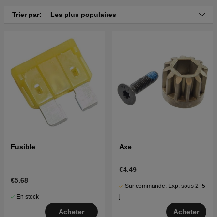
Cliquez ici pour la vue éclatée et la liste des pièces
Trier par:
Les plus populaires
pour Husqvarna LGTH 22V48 2014-11 (96048005901)
Fusible
Axe
€4.49
€5.68
Sur commande. Exp. sous 2–5
En stock
j
Acheter
Acheter