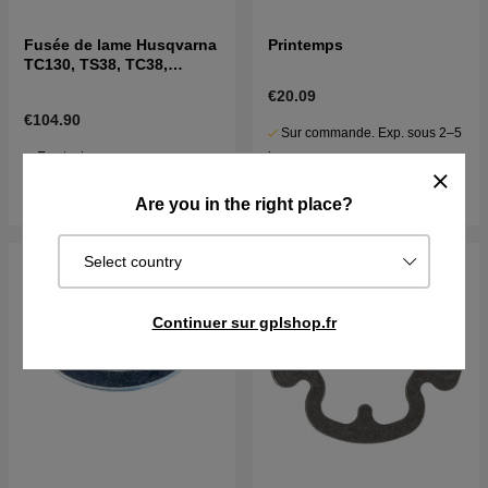
Fusée de lame Husqvarna
Printemps
TC130, TS38, TC38,
LTH126, LTH151 et autres
€20.09
€104.90
Sur commande. Exp. sous 2–5
En stock
j
Acheter
Acheter
Are you in the right place?
Select country
Continuer sur gplshop.fr