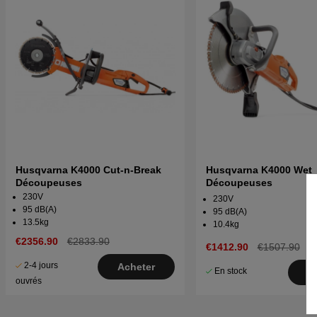
Husqvarna K4000 Cut-n-Break
Husqvarna K4000 Wet
Découpeuses
Découpeuses
230V
230V
95 dB(A)
95 dB(A)
13.5kg
10.4kg
€2356.90
€2833.90
€1412.90
€1507.90
2-4 jours
Acheter
En stock
A
ouvrés