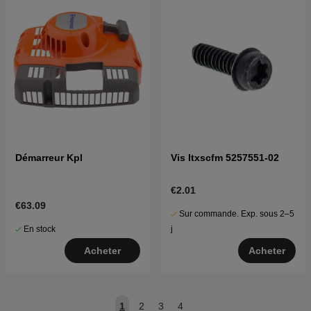
Démarreur Kpl
Vis Itxscfm 5257551-02
€2.01
€63.09
Sur commande. Exp. sous 2–5
En stock
j
Acheter
Acheter
1
2
3
4