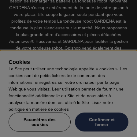
besoin de recharger sa batterie La tondeuse robot innovante
GARDENA s’occupe entièrement de la tonte de votre gazon à
votre place. Elle coupe le gazon seule pendant que vous
profitez de votre temps La tondeuse robot GARDENA est la
tondeuse la plus silencieuse sur le marché. Nous proposons
la plus grande offre d’accessoires et pièces détachées
Automower® Husqvarna et GARDENA pour faciliter la gestion
de votre tondeuse robot. Gplshop vend également des
Husqvarna Tronçonneuses, Équipement de protection
individuel, Coupe-bordures, Débroussailleuses, Taille haies,
Cookies
Motoculteurs, Souffleur, Souffleuses à neige, Nettoyeurs
Le Site peut utiliser une technologie appelée « cookies ». Les
haute pression, Aspirateur, Découpeuses, Haches, Outils
cookies sont de petits fichiers texte contenant des
forestiers, Lubrifiants, Carburants, Jouets ETC.
informations, enregistrés sur votre ordinateur par la page
Web que vous visitez. Leur utilisation permet de fournir une
fonctionnalité additionnelle au Site et de nous aider à
analyser la manière dont est utilisé le Site. Lisez notre
politique en matière de cookies
Paramètres des
Confirmer et
cookies
fermer