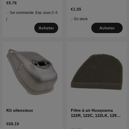
€5.76
€1.55
Sur commande. Exp. sous 2–5
En stock
j
Acheter
Acheter
Kit silencieux
Filtre à air Husqvarna
122R, 122C, 122LK, 129R,
129C, 129LK
€68.19