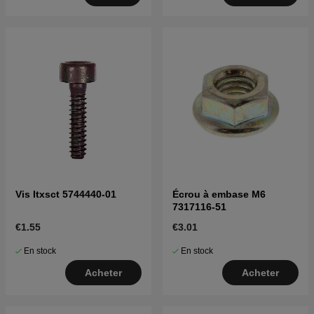
Vis Itxsct 5744440-01
Écrou à embase M6
7317116-51
€1.55
€3.01
En stock
En stock
Acheter
Acheter