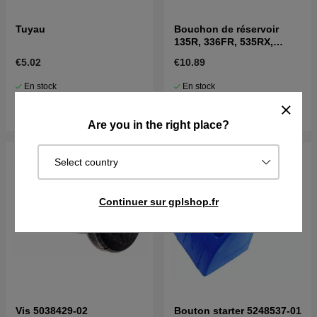
Tuyau
Bouchon de réservoir
135R, 336FR, 535RX,
122C, 122R, CC2235
€5.02
€10.89
En stock
En stock
Acheter
Acheter
Are you in the right place?
Select country
Continuer sur gplshop.fr
Vis 5038429-02
Bouton starter 5248537-01