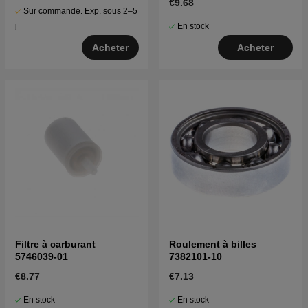
€9.68
Sur commande. Exp. sous 2–5
En stock
j
Acheter
Acheter
Filtre à carburant
Roulement à billes
5746039-01
7382101-10
€8.77
€7.13
En stock
En stock