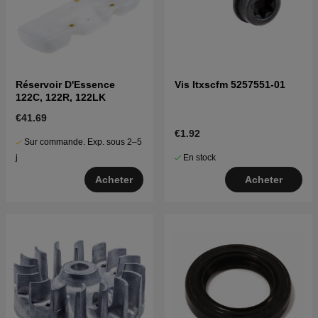
Réservoir D'Essence
Vis Itxscfm 5257551-01
122C, 122R, 122LK
€41.69
€1.92
Sur commande. Exp. sous 2–5
En stock
j
Acheter
Acheter