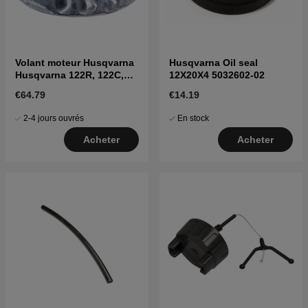
Volant moteur Husqvarna
Husqvarna Oil seal
Husqvarna 122R, 122C,
12X20X4 5032602-02
122LK, 322R, 323R, 325RX
€64.79
€14.19
2-4 jours ouvrés
En stock
Acheter
Acheter