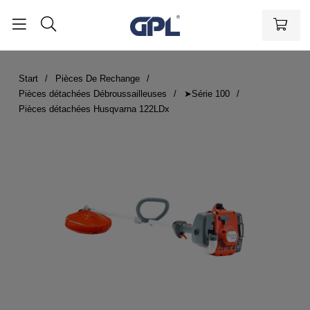
Start
Pièces De Rechange
Pièces détachées Débroussailleuses
➤Série 100
Pièces détachées Husqvarna 122LDx