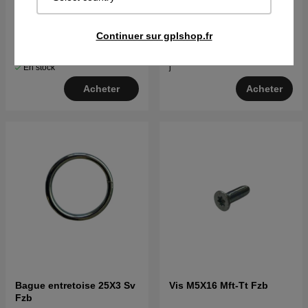
- Excellent, Champion
en tôle 180mm, silver
€43.39
Continuer sur gplshop.fr
€33.29
Sur commande. Exp. sous 2–5
En stock
j
Acheter
Acheter
Bague entretoise 25X3 Sv
Vis M5X16 Mft-Tt Fzb
Fzb