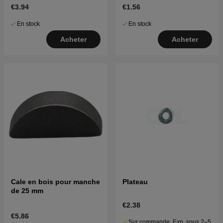
€3.94
€1.56
En stock
En stock
Acheter
Acheter
Cale en bois pour manche
Plateau
de 25 mm
€2.38
€5.86
Sur commande. Exp. sous 2–5