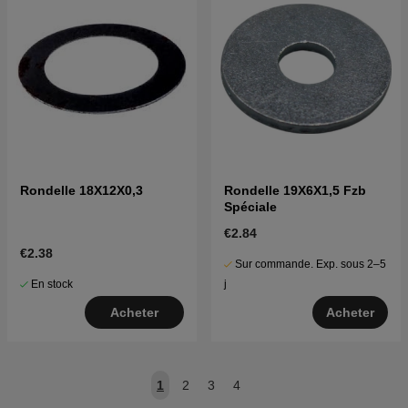
Rondelle 18X12X0,3
Rondelle 19X6X1,5 Fzb
Spéciale
€2.84
€2.38
Sur commande. Exp. sous 2–5
En stock
j
Acheter
Acheter
1
2
3
4