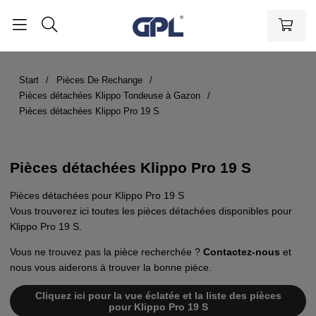
Start
Pièces De Rechange
Pièces détachées Klippo Tondeuse à Gazon
Pièces détachées Klippo Pro 19 S
Pièces détachées Klippo Pro 19 S
Pièces détachées pour Klippo Pro 19 S
Vous trouverez ici toutes les pièces détachées disponibles pour
Klippo Pro 19 S.
Vous ne trouvez pas la pièce recherchée ?
Contactez-nous
et
nous vous aiderons à trouver la bonne pièce.
Cliquez ici pour la vue éclatée et la liste des pièces
pour Klippo Pro 19 S