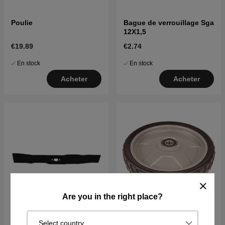
Poulie
Bague de verrouillage Sga
12X1,5
€19.89
€2.74
En stock
En stock
Acheter
Acheter
Are you in the right place?
Mulching blade 48cm/19"
Roue motrice Five Jante
Select country