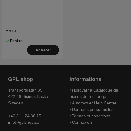
€5.61
En stock
Acheter
GPL shop
Informations
Transportgatan 39
Husqvarna Catalogue de
422 46 Hisings Backa
pièces de rechange
Sweden
Automower Help Center
Données personnelles
+46 31 - 24 30 15
Termes et conditions
info@gplshop.se
Connexion