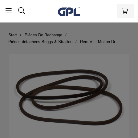
Start
Pièces De Rechange
Pièces détachées Briggs & Stratton
Rem-V-Lt Motion Dr