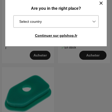
Are you in the right place?
Select country
Moteur Briggs & Stratton
Bougie d'allumage
15,5 CV Intek I/C
€1454.90
Continuer sur gplshop.fr
€7.16
Sur commande. Exp. sous 2–5
En stock
j
Acheter
Acheter