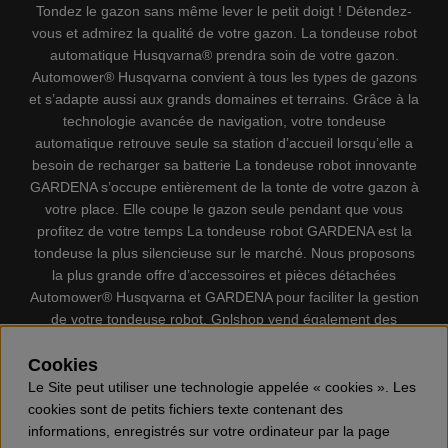
Tondez le gazon sans même lever le petit doigt ! Détendez-
vous et admirez la qualité de votre gazon. La tondeuse robot
automatique Husqvarna® prendra soin de votre gazon.
Automower® Husqvarna convient à tous les types de gazons
et s’adapte aussi aux grands domaines et terrains. Grâce à la
technologie avancée de navigation, votre tondeuse
automatique retrouve seule sa station d’accueil lorsqu’elle a
besoin de recharger sa batterie La tondeuse robot innovante
GARDENA s’occupe entièrement de la tonte de votre gazon à
votre place. Elle coupe le gazon seule pendant que vous
profitez de votre temps La tondeuse robot GARDENA est la
tondeuse la plus silencieuse sur le marché. Nous proposons
la plus grande offre d’accessoires et pièces détachées
Automower® Husqvarna et GARDENA pour faciliter la gestion
de votre tondeuse robot. Gplshop vend également des
Husqvarna Tronçonneuses, Équipement de protection
individuel, Coupe-bordures, Débroussailleuses, Taille haies,
Cookies
Motoculteurs, Souffleur, Souffleuses à neige, Nettoyeurs
Le Site peut utiliser une technologie appelée « cookies ». Les
haute pression, Aspirateur, Découpeuses, Haches, Outils
cookies sont de petits fichiers texte contenant des
forestiers, Lubrifiants, Carburants, Jouets ETC.
informations, enregistrés sur votre ordinateur par la page