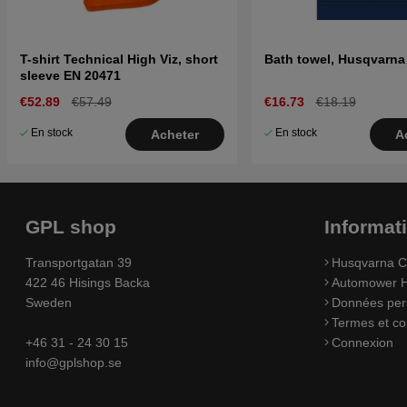
T-shirt Technical High Viz, short
Bath towel, Husqvarna
sleeve EN 20471
€52.89
€57.49
€16.73
€18.19
En stock
En stock
Acheter
A
GPL shop
Informat
Transportgatan 39
Husqvarna C
422 46 Hisings Backa
Automower H
Sweden
Données per
Termes et co
+46 31 - 24 30 15
Connexion
info@gplshop.se