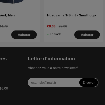
 Vest, Men
Husqvarna T-Shirt - Small logo
44.79
€8.33
€9.06
En stock
Acheter
Acheter
res
Lettre d’information
Abonnez-vous à notre newsletter!
Envoyer
 16:00