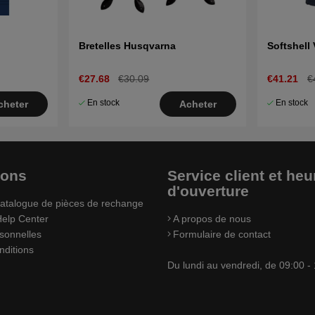
Bretelles Husqvarna
Softshell
€27.68
€30.09
€41.21
€
En stock
En stock
cheter
Acheter
ions
Service client et heu
d'ouverture
atalogue de pièces de rechange
elp Center
A propos de nous
sonnelles
Formulaire de contact
nditions
Du lundi au vendredi, de 09:00 -