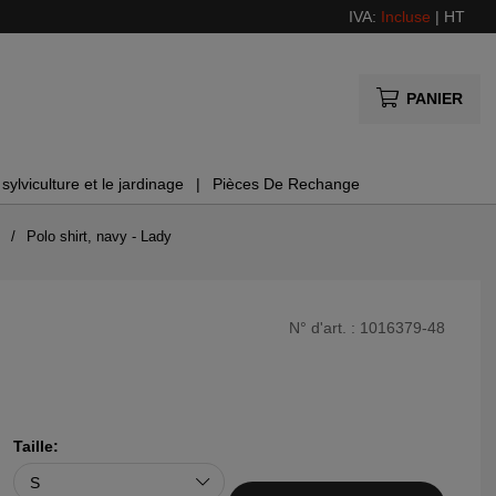
IVA:
Incluse
|
HT
PANIER
sylviculture et le jardinage
Pièces De Rechange
Polo shirt, navy - Lady
N° d'art. :
1016379-48
Taille: