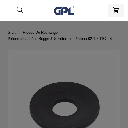
Start
Pièces De Rechange
Pièces détachées Briggs & Stratton
Plateau.62-1.7 11G - B