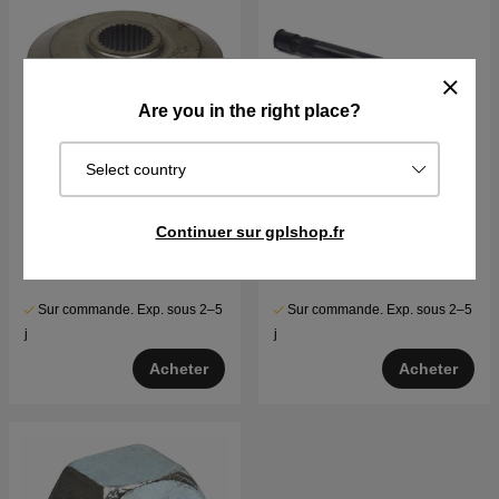
Are you in the right place?
Select country
Adaptateur-Lame
Arbre cannelé
Continuer sur gplshop.fr
€10.99
€23.59
Sur commande. Exp. sous 2–5
Sur commande. Exp. sous 2–5
j
j
Acheter
Acheter