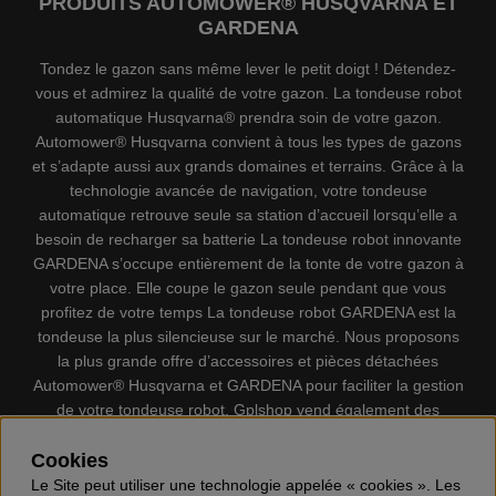
PRODUITS AUTOMOWER® HUSQVARNA ET
GARDENA
Tondez le gazon sans même lever le petit doigt ! Détendez-
vous et admirez la qualité de votre gazon. La tondeuse robot
automatique Husqvarna® prendra soin de votre gazon.
Automower® Husqvarna convient à tous les types de gazons
et s’adapte aussi aux grands domaines et terrains. Grâce à la
technologie avancée de navigation, votre tondeuse
automatique retrouve seule sa station d’accueil lorsqu’elle a
besoin de recharger sa batterie La tondeuse robot innovante
GARDENA s’occupe entièrement de la tonte de votre gazon à
votre place. Elle coupe le gazon seule pendant que vous
profitez de votre temps La tondeuse robot GARDENA est la
tondeuse la plus silencieuse sur le marché. Nous proposons
la plus grande offre d’accessoires et pièces détachées
Automower® Husqvarna et GARDENA pour faciliter la gestion
de votre tondeuse robot. Gplshop vend également des
Husqvarna Tronçonneuses, Équipement de protection
individuel, Coupe-bordures, Débroussailleuses, Taille haies,
Cookies
Motoculteurs, Souffleur, Souffleuses à neige, Nettoyeurs
Le Site peut utiliser une technologie appelée « cookies ». Les