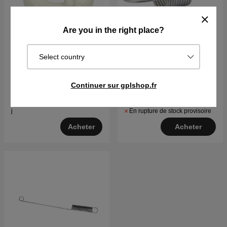
Are you in the right place?
Select country
Carburateur à flotteur
Régulateur à ressort
€23.69
Continuer sur gplshop.fr
€10.69
Sur commande. Exp. sous 2–5
En rupture de stock provisoire
j
Acheter
Acheter