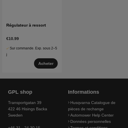
Régulateur à ressort
€10.99
Sur commande. Exp. sous 2–5
j
Acheter
GPL shop
Informations
Transportgatan 39
Husqvarna Catalogue de
422 46 Hisings Backa
pièces de rechange
Sweden
Automower Help Center
Données personnelles
+46 31 - 24 30 15
Termes et conditions