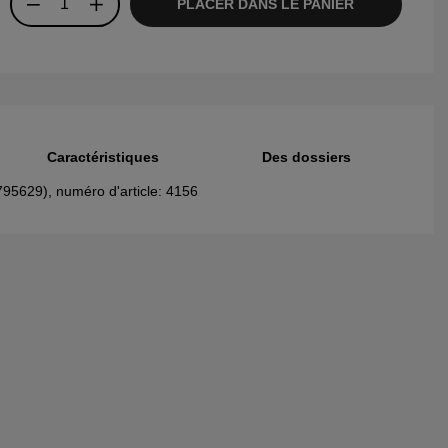
PLACER DANS LE PANIER
Caractéristiques
Des dossiers
 795629), numéro d'article: 4156