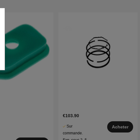
€103.90
Sur
Acheter
commande.
Exp. sous 2–5