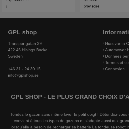
provisoire
j
GPL shop
Informat
Transportgatan 39
Husqvarna C
422 46 Hisings Backa
Automower H
Sweden
Données per
Termes et co
+46 31 - 24 30 15
Connexion
info@gplshop.se
GPL SHOP - LE PLUS GRAND CHOIX D
Tondez le gazon sans même lever le petit doigt ! Détendez-vou
convient à tous les types de gazons et s’adapte aussi aux gran
lorsqu’elle a besoin de recharger sa batterie La tondeuse robot