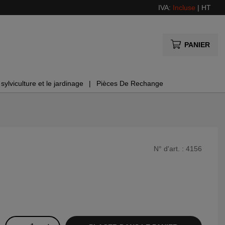
IVA:
Incluse
|
HT
PANIER
sylviculture et le jardinage
Pièces De Rechange
N° d'art. :
4156