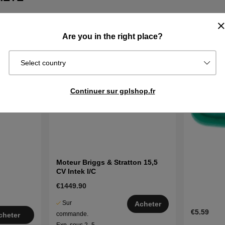
Are you in the right place?
Select country
Continuer sur gplshop.fr
Moteur Briggs & Stratton 15,5
CV Intek I/C
€1449.90
Sur
Acheter
€5.59
commande.
cheter
Exp. sous 2–5