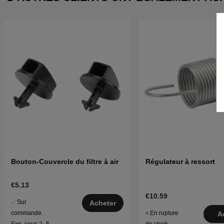
Bouton-Couvercle du filtre à air
Régulateur à ressort
€5.13
€10.59
Sur
Acheter
En rupture
commande.
A
de stock
Exp. sous 2–5