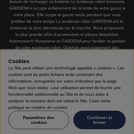
besoin de recharger sa batterie La tondeuse robot innovante
GARDENA s’occupe entièrement de la tonte de votre gazon à
votre place. Elle coupe le gazon seule pendant que vous
profitez de votre temps La tondeuse robot GARDENA est la
tondeuse la plus silencieuse sur le marché. Nous proposons
la plus grande offre d’accessoires et pièces détachées
Automower® Husqvarna et GARDENA pour faciliter la gestion
de votre tondeuse robot. Gplshop vend également des
Husqvarna Tronçonneuses, Équipement de protection
individuel, Coupe-bordures, Débroussailleuses, Taille haies,
Cookies
Motoculteurs, Souffleur, Souffleuses à neige, Nettoyeurs
Le Site peut utiliser une technologie appelée « cookies ». Les
haute pression, Aspirateur, Découpeuses, Haches, Outils
cookies sont de petits fichiers texte contenant des
forestiers, Lubrifiants, Carburants, Jouets ETC.
informations, enregistrés sur votre ordinateur par la page
Web que vous visitez. Leur utilisation permet de fournir une
fonctionnalité additionnelle au Site et de nous aider à
analyser la manière dont est utilisé le Site. Lisez notre
politique en matière de cookies
Paramètres des
Confirmer et
cookies
fermer