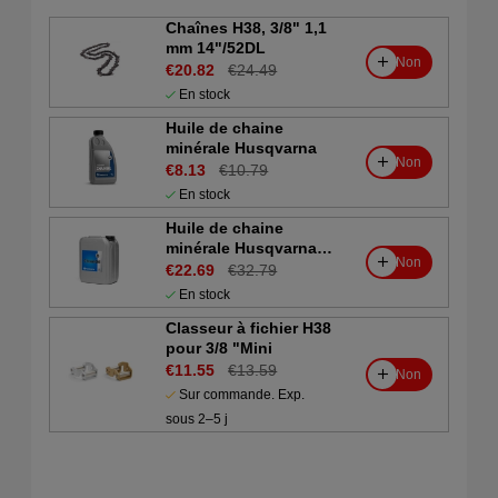
Chaînes H38, 3/8" 1,1
mm 14"/52DL
Non
€20.82
€24.49
En stock
Huile de chaine
minérale Husqvarna
Non
€8.13
€10.79
En stock
Huile de chaine
minérale Husqvarna
Non
5L
€22.69
€32.79
En stock
Classeur à fichier H38
pour 3/8 "Mini
€11.55
€13.59
Non
Sur commande. Exp.
sous 2–5 j