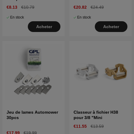
€8.13
€10.79
€20.82
€24.49
En stock
En stock
Acheter
Acheter
Jeu de lames Automower
Classeur à fichier H38
30pcs
pour 3/8 "Mini
€11.55
€13.59
€17.99
€19.99