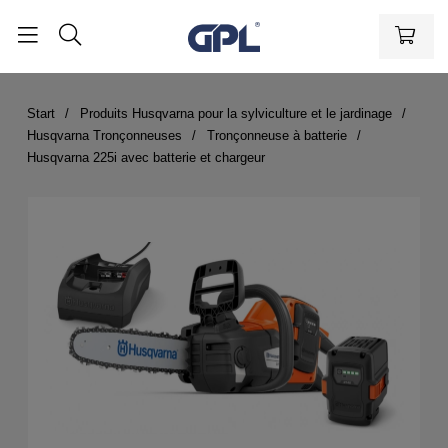
Start
Produits Husqvarna pour la sylviculture et le jardinage
Husqvarna Tronçonneuses
Tronçonneuse à batterie
Husqvarna 225i avec batterie et chargeur