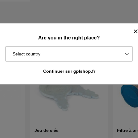
HETÉ
Are you in the right place?
Select country
Continuer sur gplshop.fr
Jeu de clés
Filtre à a