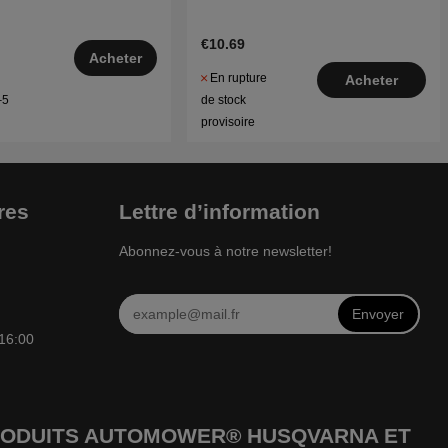
€10.69
Acheter
En rupture
Acheter
de stock
–5
provisoire
res
Lettre d’information
Abonnez-vous à notre newsletter!
Envoyer
 16:00
 PRODUITS AUTOMOWER® HUSQVARNA ET