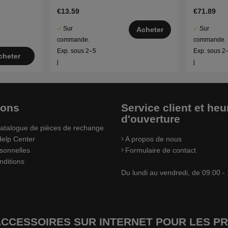
€13.59
€71.89
Sur
Sur
Acheter
commande.
commande.
Exp. sous 2–5
Exp. sous 2
cheter
j
j
ions
Service client et heu
d'ouverture
atalogue de pièces de rechange
elp Center
A propos de nous
sonnelles
Formulaire de contact
nditions
Du lundi au vendredi, de 09:00 -
’ACCESSOIRES SUR INTERNET POUR LES