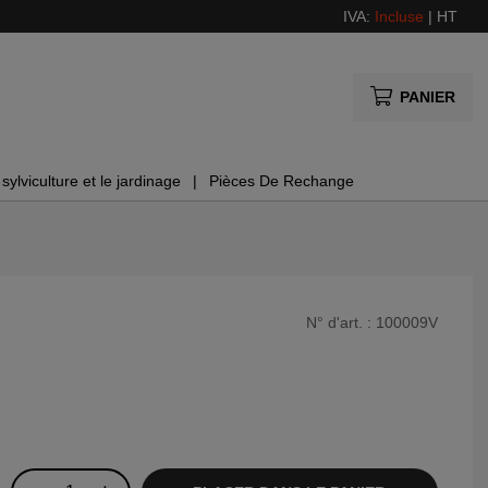
IVA:
Incluse
|
HT
PANIER
sylviculture et le jardinage
Pièces De Rechange
N° d'art. :
100009V