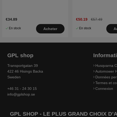
€34.89
€50.19
€57.49
En stock
En stock
Acheter
A
GPL shop
Informat
Transportgatan 39
Husqvarna C
422 46 Hisings Backa
Automower H
Sweden
Données per
Termes et co
+46 31 - 24 30 15
Connexion
info@gplshop.se
GPL SHOP - LE PLUS GRAND CHOIX D