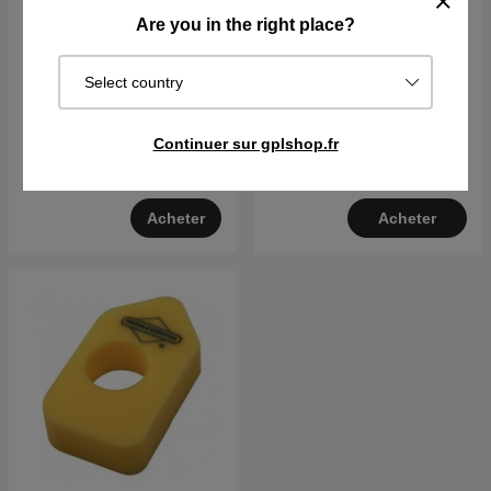
Are you in the right place?
Couvercle du filtre à air
Filtre à air
Select country
€12.29
Continuer sur gplshop.fr
€53.89
Sur commande. Exp. sous 2–5
En stock
j
Acheter
Acheter