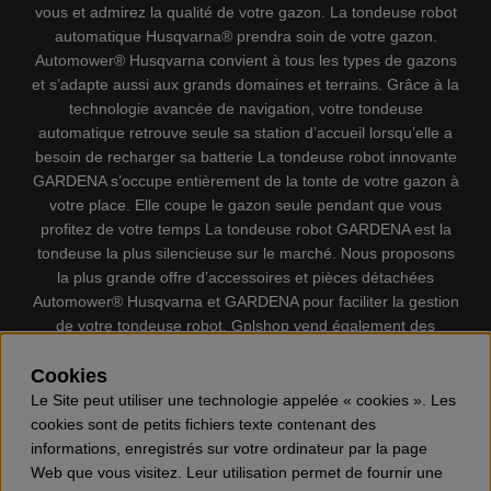
vous et admirez la qualité de votre gazon. La tondeuse robot
automatique Husqvarna® prendra soin de votre gazon.
Automower® Husqvarna convient à tous les types de gazons
et s’adapte aussi aux grands domaines et terrains. Grâce à la
technologie avancée de navigation, votre tondeuse
automatique retrouve seule sa station d’accueil lorsqu’elle a
besoin de recharger sa batterie La tondeuse robot innovante
GARDENA s’occupe entièrement de la tonte de votre gazon à
votre place. Elle coupe le gazon seule pendant que vous
profitez de votre temps La tondeuse robot GARDENA est la
tondeuse la plus silencieuse sur le marché. Nous proposons
la plus grande offre d’accessoires et pièces détachées
Automower® Husqvarna et GARDENA pour faciliter la gestion
de votre tondeuse robot. Gplshop vend également des
Husqvarna Tronçonneuses, Équipement de protection
individuel, Coupe-bordures, Débroussailleuses, Taille haies,
Cookies
Motoculteurs, Souffleur, Souffleuses à neige, Nettoyeurs
Le Site peut utiliser une technologie appelée « cookies ». Les
haute pression, Aspirateur, Découpeuses, Haches, Outils
cookies sont de petits fichiers texte contenant des
forestiers, Lubrifiants, Carburants, Jouets ETC.
informations, enregistrés sur votre ordinateur par la page
Web que vous visitez. Leur utilisation permet de fournir une