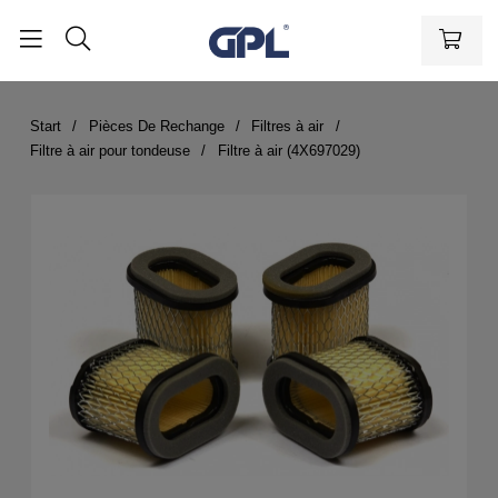
Start
Pièces De Rechange
Filtres à air
Filtre à air pour tondeuse
Filtre à air (4X697029)