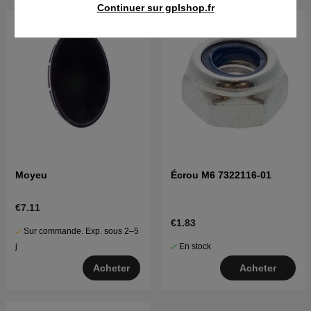
Continuer sur gplshop.fr
Moyeu
Écrou M6 7322116-01
€7.11
€1.83
Sur commande. Exp. sous 2–5
En stock
j
Acheter
Acheter