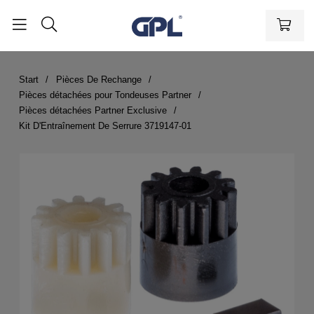
Start
Pièces De Rechange
Pièces détachées pour Tondeuses Partner
Pièces détachées Partner Exclusive
Kit D'Entraînement De Serrure 3719147-01