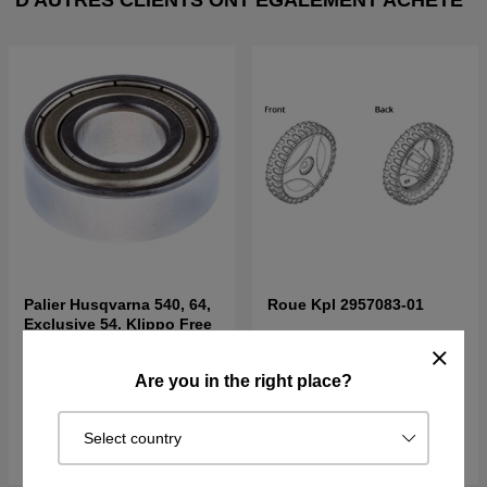
D'AUTRES CLIENTS ONT ÉGALEMENT ACHETÉ
Palier Husqvarna 540, 64,
Roue Kpl 2957083-01
Exclusive 54, Klippo Free
€26.09
€8.88
Are you in the right place?
Sur commande. Exp. sous 2–5
En stock
j
Select country
Acheter
Acheter