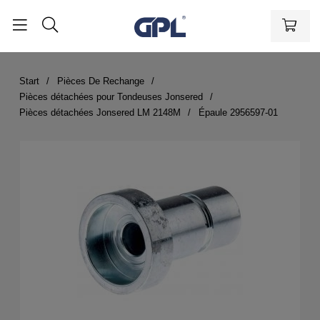
Start
Pièces De Rechange
Pièces détachées pour Tondeuses Jonsered
Pièces détachées Jonsered LM 2148M
Épaule 2956597-01