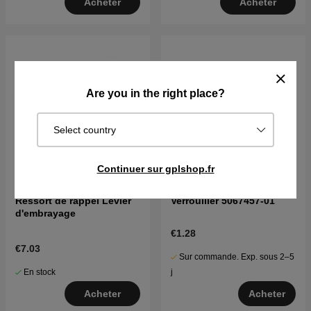
Acheter
Acheter
Are you in the right place?
Select country
Continuer sur gplshop.fr
Ressort de rappel Levier
Verrouiller 5067457-01
d'embrayage
€1.28
€7.03
Sur commande. Exp. sous 2–5
En stock
j
Acheter
Acheter