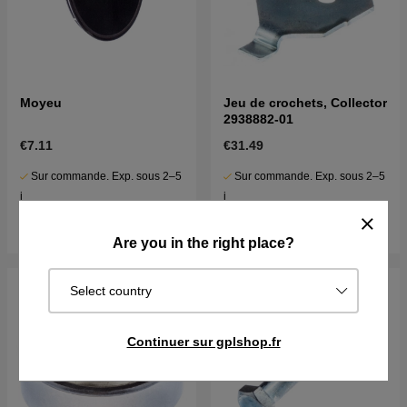
Moyeu
Jeu de crochets, Collector
2938882-01
€7.11
€31.49
Sur commande. Exp. sous 2–5
Sur commande. Exp. sous 2–5
j
j
Acheter
Acheter
Are you in the right place?
Select country
Continuer sur gplshop.fr