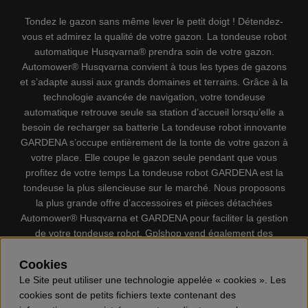
Tondez le gazon sans même lever le petit doigt ! Détendez-
vous et admirez la qualité de votre gazon. La tondeuse robot
automatique Husqvarna® prendra soin de votre gazon.
Automower® Husqvarna convient à tous les types de gazons
et s’adapte aussi aux grands domaines et terrains. Grâce à la
technologie avancée de navigation, votre tondeuse
automatique retrouve seule sa station d’accueil lorsqu’elle a
besoin de recharger sa batterie La tondeuse robot innovante
GARDENA s’occupe entièrement de la tonte de votre gazon à
votre place. Elle coupe le gazon seule pendant que vous
profitez de votre temps La tondeuse robot GARDENA est la
tondeuse la plus silencieuse sur le marché. Nous proposons
la plus grande offre d’accessoires et pièces détachées
Automower® Husqvarna et GARDENA pour faciliter la gestion
de votre tondeuse robot. Gplshop vend également des
Husqvarna Tronçonneuses, Équipement de protection
individuel, Coupe-bordures, Débroussailleuses, Taille haies,
Cookies
Motoculteurs, Souffleur, Souffleuses à neige, Nettoyeurs
Le Site peut utiliser une technologie appelée « cookies ». Les
haute pression, Aspirateur, Découpeuses, Haches, Outils
cookies sont de petits fichiers texte contenant des