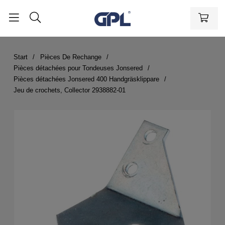
Start
Pièces De Rechange
Pièces détachées pour Tondeuses Jonsered
Pièces détachées Jonsered 400 Handgräsklippare
Jeu de crochets, Collector 2938882-01