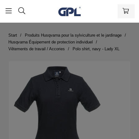
Start
Produits Husqvarna pour la sylviculture et le jardinage
Husqvarna Équipement de protection individuel
Vêtements de travail / Accories
Polo shirt, navy - Lady XL