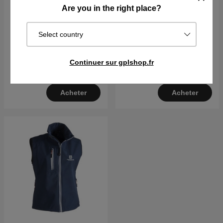
Are you in the right place?
Select country
Bretelles Husqvarna
Husqvarna T-Shirt - Small
logo
€27.59
€29.99
€8.32
€9.04
Continuer sur gplshop.fr
En stock
En stock
Acheter
Acheter