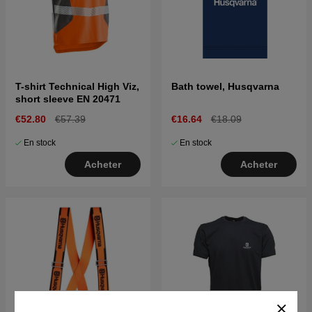
T-shirt Technical High Viz,
Bath towel, Husqvarna
short sleeve EN 20471
€52.80
€57.39
€16.64
€18.09
En stock
En stock
Acheter
Acheter