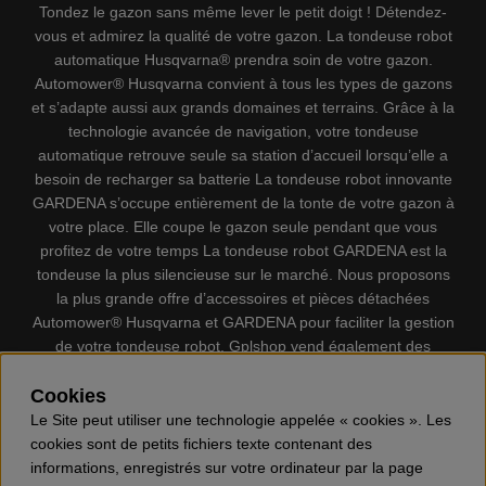
Tondez le gazon sans même lever le petit doigt ! Détendez-
vous et admirez la qualité de votre gazon. La tondeuse robot
automatique Husqvarna® prendra soin de votre gazon.
Automower® Husqvarna convient à tous les types de gazons
et s’adapte aussi aux grands domaines et terrains. Grâce à la
technologie avancée de navigation, votre tondeuse
automatique retrouve seule sa station d’accueil lorsqu’elle a
besoin de recharger sa batterie La tondeuse robot innovante
GARDENA s’occupe entièrement de la tonte de votre gazon à
votre place. Elle coupe le gazon seule pendant que vous
profitez de votre temps La tondeuse robot GARDENA est la
tondeuse la plus silencieuse sur le marché. Nous proposons
la plus grande offre d’accessoires et pièces détachées
Automower® Husqvarna et GARDENA pour faciliter la gestion
de votre tondeuse robot. Gplshop vend également des
Husqvarna Tronçonneuses, Équipement de protection
individuel, Coupe-bordures, Débroussailleuses, Taille haies,
Cookies
Motoculteurs, Souffleur, Souffleuses à neige, Nettoyeurs
Le Site peut utiliser une technologie appelée « cookies ». Les
haute pression, Aspirateur, Découpeuses, Haches, Outils
cookies sont de petits fichiers texte contenant des
forestiers, Lubrifiants, Carburants, Jouets ETC.
informations, enregistrés sur votre ordinateur par la page