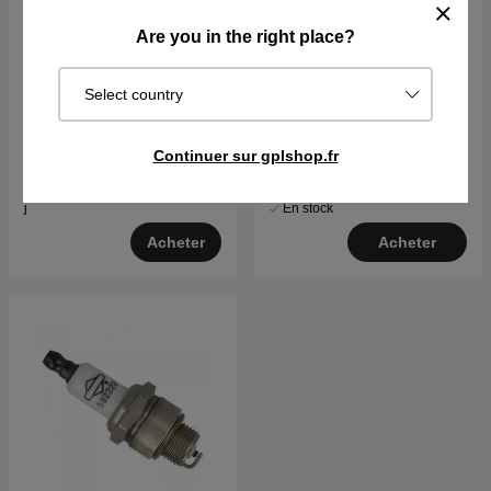
Are you in the right place?
Select country
Moteur Briggs & Stratton
15,5 CV Intek I/C
€1454.90
Continuer sur gplshop.fr
€5.61
Sur commande. Exp. sous 2–5
En stock
j
Acheter
Acheter