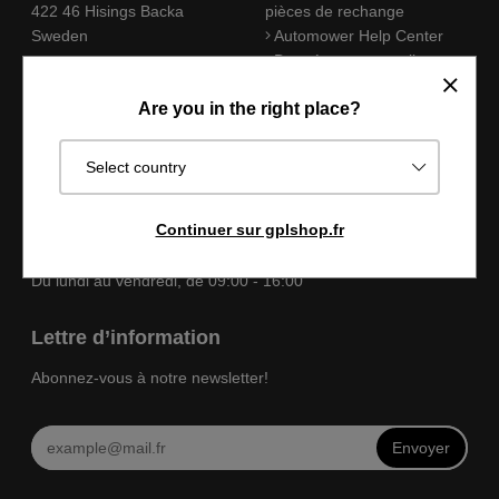
422 46 Hisings Backa
pièces de rechange
Sweden
Automower Help Center
Données personnelles
+46 31 - 24 30 15
Termes et conditions
Are you in the right place?
info@gplshop.se
Connexion
Service client et heures d'ouverture
Select country
A propos de nous
Continuer sur gplshop.fr
Formulaire de contact
Du lundi au vendredi, de 09:00 - 16:00
Lettre d’information
Abonnez-vous à notre newsletter!
Envoyer