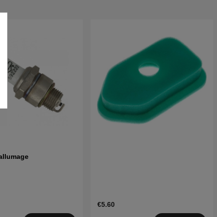
allumage
€5.60