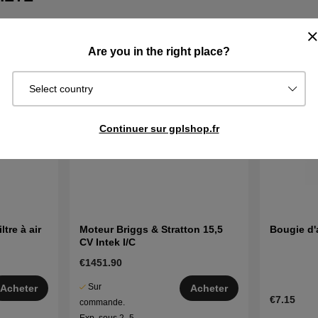
Are you in the right place?
Select country
Continuer sur gplshop.fr
tre à air
Moteur Briggs & Stratton 15,5
Bougie d'
CV Intek I/C
€1451.90
Sur
Acheter
Acheter
€7.15
commande.
Exp. sous 2–5