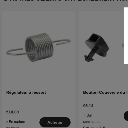
Régulateur à ressort
Bouton-Couvercle du fil
€5.14
€10.69
Sur
En rupture
commande.
Acheter
de stock
Exp. sous 2–5