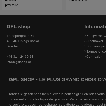
provisoire
j
GPL shop
Informat
Transportgatan 39
Husqvarna C
422 46 Hisings Backa
Automower H
Sweden
Données per
Termes et co
+46 31 - 24 30 15
Connexion
info@gplshop.se
GPL SHOP - LE PLUS GRAND CHOIX D
Tondez le gazon sans même lever le petit doigt ! Détendez-vou
convient à tous les types de gazons et s’adapte aussi aux gran
lorsqu’elle a besoin de recharger sa batterie La tondeuse robot