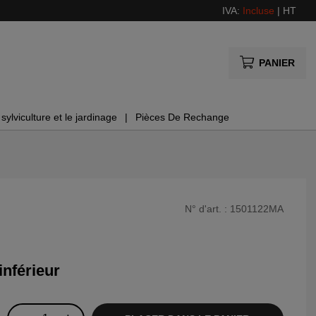
IVA:
Incluse
|
HT
PANIER
sylviculture et le jardinage
Pièces De Rechange
N° d'art. :
1501122MA
inférieur