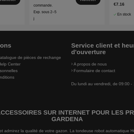
€7.16
commande.
Exp. sous 2–5
En stock
j
ions
Service client et heu
d'ouverture
atalogue de pièces de rechange
elp Center
A propos de nous
sonnelles
Formulaire de contact
nditions
Du lundi au vendredi, de 09:00 -
’ACCESSOIRES SUR INTERNET POUR LES
GARDENA
s et admirez la qualité de votre gazon. La tondeuse robot automatiqu