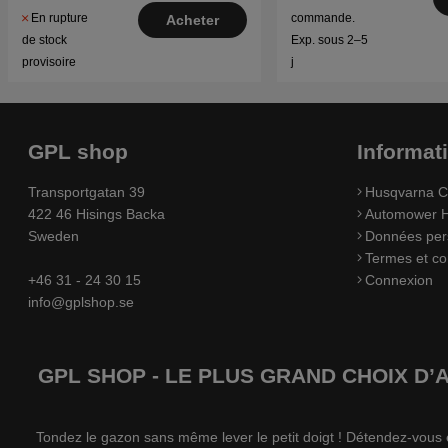
En rupture
commande.
Acheter
de stock
Exp. sous 2–5
provisoire
j
GPL shop
Informat
Transportgatan 39
Husqvarna C
422 46 Hisings Backa
Automower H
Sweden
Données per
Termes et co
+46 31 - 24 30 15
Connexion
info@gplshop.se
GPL SHOP - LE PLUS GRAND CHOIX D
Tondez le gazon sans même lever le petit doigt ! Détendez-vou