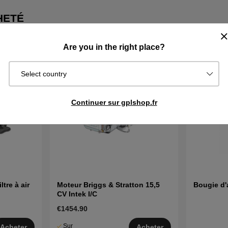
HETÉ
Are you in the right place?
Select country
Continuer sur gplshop.fr
tre à air
Moteur Briggs & Stratton 15,5
Bougie d'
CV Intek I/C
€1454.90
Sur
Acheter
Acheter