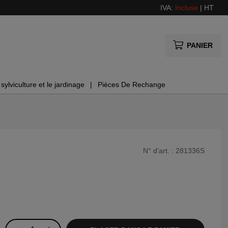
IVA:
Incluse
|
HT
PANIER
sylviculture et le jardinage
Pièces De Rechange
N° d'art. :
281336S