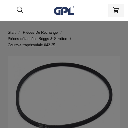
Start
Pièces De Rechange
Pièces détachées Briggs & Stratton
Courroie trapézoïdale 042.25