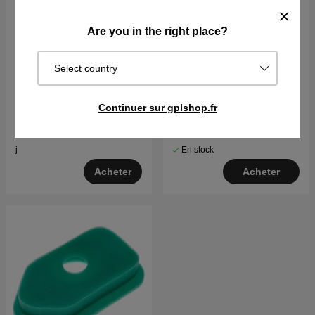
Are you in the right place?
Select country
Moteur Briggs & Stratton
Bougie d'allumage
15,5 CV Intek I/C
Continuer sur gplshop.fr
€1451.90
€7.15
Sur commande. Exp. sous 2–5
En stock
j
Acheter
Acheter