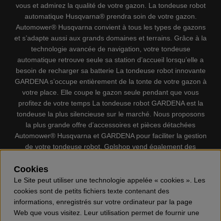
vous et admirez la qualité de votre gazon. La tondeuse robot
automatique Husqvarna® prendra soin de votre gazon.
Automower® Husqvarna convient à tous les types de gazons
et s’adapte aussi aux grands domaines et terrains. Grâce à la
technologie avancée de navigation, votre tondeuse
automatique retrouve seule sa station d’accueil lorsqu’elle a
besoin de recharger sa batterie La tondeuse robot innovante
GARDENA s’occupe entièrement de la tonte de votre gazon à
votre place. Elle coupe le gazon seule pendant que vous
profitez de votre temps La tondeuse robot GARDENA est la
tondeuse la plus silencieuse sur le marché. Nous proposons
la plus grande offre d’accessoires et pièces détachées
Automower® Husqvarna et GARDENA pour faciliter la gestion
de votre tondeuse robot. Gplshop vend également des
Husqvarna Tronçonneuses, Équipement de protection
individuel, Coupe-bordures, Débroussailleuses, Taille haies,
Cookies
Motoculteurs, Souffleur, Souffleuses à neige, Nettoyeurs
Le Site peut utiliser une technologie appelée « cookies ». Les
haute pression, Aspirateur, Découpeuses, Haches, Outils
cookies sont de petits fichiers texte contenant des
forestiers, Lubrifiants, Carburants, Jouets ETC.
informations, enregistrés sur votre ordinateur par la page
Web que vous visitez. Leur utilisation permet de fournir une