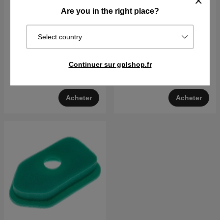
Are you in the right place?
Bouton-Couvercle du
Moteur Briggs & Stratton
Select country
filtre à air
15,5 CV Intek I/C
€5.15
€1454.90
Continuer sur gplshop.fr
Sur commande. Exp. sous 2–5
Sur commande. Exp. sous 2–5
j
j
Acheter
Acheter