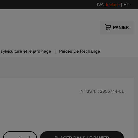
IVA:
Incluse
|
HT
PANIER
sylviculture et le jardinage
Pièces De Rechange
N° d'art. :
2956744-01
PLACER DANS LE PANIER