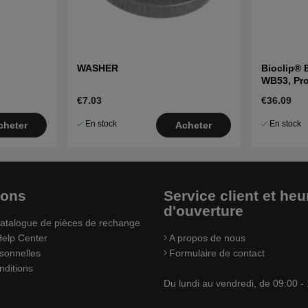
WASHER
Bioclip® 
WB53, Pr
€7.03
€36.09
En stock
En stock
cheter
Acheter
ions
Service client et heu
d'ouverture
atalogue de pièces de rechange
elp Center
A propos de nous
sonnelles
Formulaire de contact
nditions
Du lundi au vendredi, de 09:00 -