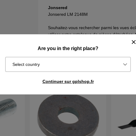
Jonsered
Jonsered LM 2148M
Souhaitez-vous rechercher parmi les vues écl
utiliser notre catalogue de pièces détachées.
N’oubliez pas de toujours vérifier le numéro d
Are you in the right place?
Select country
HETÉ
Continuer sur gplshop.fr