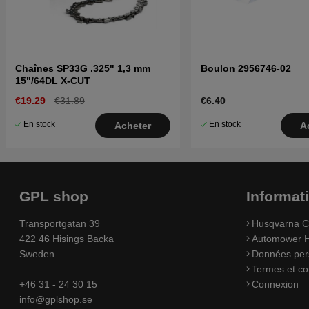
Chaînes SP33G .325" 1,3 mm
Boulon 2956746-02
15"/64DL X-CUT
€19.29
€31.89
€6.40
En stock
En stock
Acheter
A
GPL shop
Informat
Transportgatan 39
Husqvarna C
422 46 Hisings Backa
Automower H
Sweden
Données per
Termes et co
+46 31 - 24 30 15
Connexion
info@gplshop.se